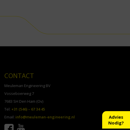
CONTACT
Meuleman Engineering BV
Vosseboerweg 7
7683 SH Den Ham (Ov)
Tel:
+31 (546) – 67 34 45
Advies
Email:
info@meuleman-engineering.nl
Nodig?