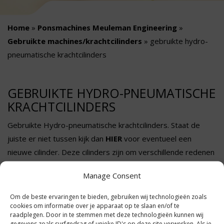
Home
»
Ponsmachines Meuleman Engineering
»
Gebruikte machines/krachtcilinders
»
gebruikte hydro-
pneumatische krachtcilinders
GEBRUIKTE HYDRO-PNEUMATISCHE
KRACHTCILINDERS
Gebruikte Hydro-pneumatische krachtcilinders. Staat de
juiste er niet tussen kijk dan
HIER
voor eventueel een
nieuwe cilinder. Deze cilinders zijn om verschillende redenen
terug gekomen of gebruikt bij een test of proef.
Manage Consent
Om de beste ervaringen te bieden, gebruiken wij technologieën zoals
cookies om informatie over je apparaat op te slaan en/of te
raadplegen. Door in te stemmen met deze technologieën kunnen wij
gegevens zoals surfgedrag of unieke ID's op deze site verwerken. Als je